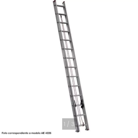
1
/
3