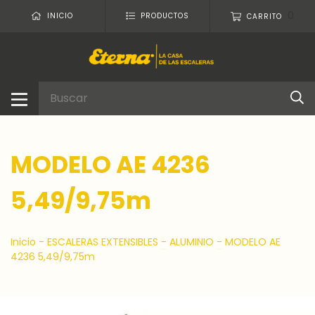
0
INICIO
PRODUCTOS
CARRITO
MODELO AE 4236
5,49/9,75m
Inicio
-
ESCALERAS EXTENSIBLES
-
ALUMINIO
-
MODELO AE
4236 5,49/9,75m