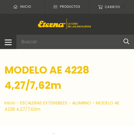
0
INICIO
PRODUCTOS
CARRITO
MODELO AE 4228
4,27/7,62m
Inicio
-
ESCALERAS EXTENSIBLES
-
ALUMINIO
-
MODELO AE
4228 4,27/7,62m