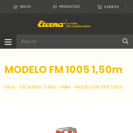
0
INICIO
PRODUCTOS
CARRITO
MODELO FM 1005 1,50m
Inicio
-
ESCALERAS TIJERA
-
FIBRA
-
MODELO FM 1005 1,50m